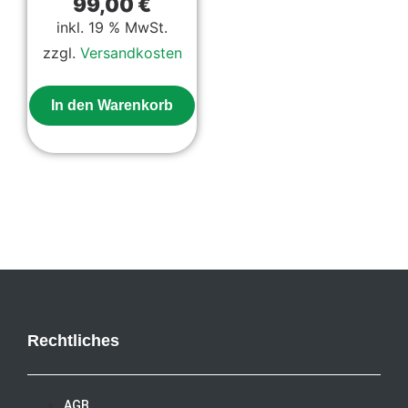
99,00
€
der
inkl. 19 % MwSt.
Produktseite
zzgl.
Versandkosten
gewählt
werden
In den Warenkorb
Rechtliches
AGB