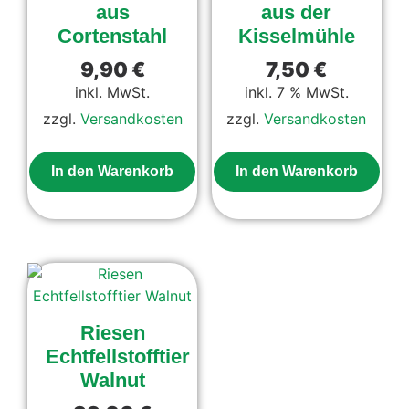
aus
aus der
Cortenstahl
Kisselmühle
9,90
€
7,50
€
inkl. MwSt.
inkl. 7 % MwSt.
zzgl.
Versandkosten
zzgl.
Versandkosten
In den Warenkorb
In den Warenkorb
Dieses
Produkt
weist
mehrere
Varianten
auf.
Riesen
Die
Echtfellstofftier
Optionen
können
Walnut
auf