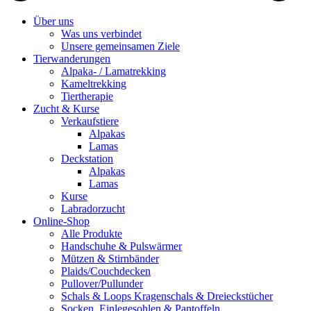
Über uns
Was uns verbindet
Unsere gemeinsamen Ziele
Tierwanderungen
Alpaka- / Lamatrekking
Kameltrekking
Tiertherapie
Zucht & Kurse
Verkaufstiere
Alpakas
Lamas
Deckstation
Alpakas
Lamas
Kurse
Labradorzucht
Online-Shop
Alle Produkte
Handschuhe & Pulswärmer
Mützen & Stirnbänder
Plaids/Couchdecken
Pullover/Pullunder
Schals & Loops Kragenschals & Dreieckstücher
Socken, Einlegesohlen & Pantoffeln