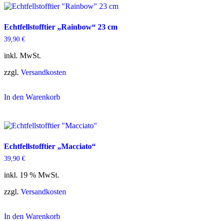
Echtfellstofftier „Rainbow“ 23 cm
39,90
€
inkl. MwSt.
zzgl.
Versandkosten
In den Warenkorb
Dieses
Produkt
weist
mehrere
Varianten
Echtfellstofftier „Macciato“
auf.
Die
39,90
€
Optionen
inkl. 19 % MwSt.
können
auf
zzgl.
Versandkosten
der
Produktseite
gewählt
In den Warenkorb
werden