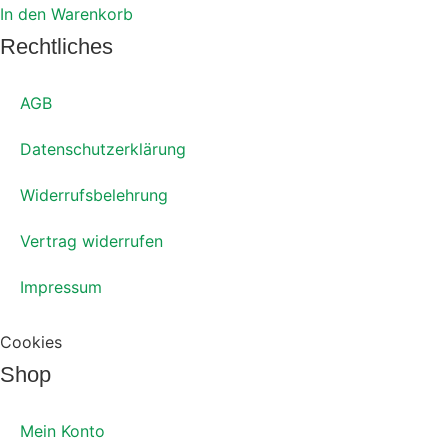
In den Warenkorb
Dieses
Rechtliches
Produkt
weist
AGB
mehrere
Varianten
Datenschutzerklärung
auf.
Die
Widerrufsbelehrung
Optionen
können
Vertrag widerrufen
auf
der
Impressum
Produktseite
gewählt
Cookies
werden
Shop
Mein Konto