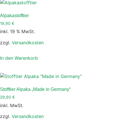
weist
mehrere
Alpakastofftier
Varianten
19,90
€
auf.
inkl. 19 % MwSt.
Die
Optionen
zzgl.
Versandkosten
können
auf
In den Warenkorb
der
Produktseite
gewählt
werden
Stofftier Alpaka „Made in Germany“
29,90
€
inkl. MwSt.
zzgl.
Versandkosten