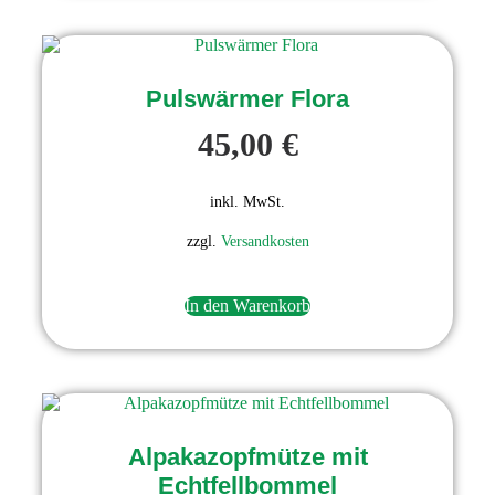
Dieses
Produkt
weist
Pulswärmer Flora
mehrere
Varianten
45,00
€
auf.
Die
Optionen
inkl. MwSt.
können
auf
zzgl.
Versandkosten
der
Produktseite
gewählt
werden
In den Warenkorb
Dieses
Produkt
weist
Alpakazopfmütze mit
mehrere
Varianten
Echtfellbommel