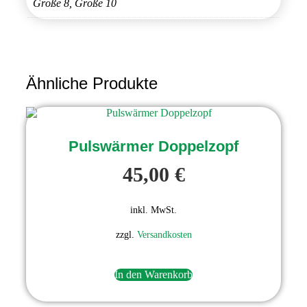
Größe 8, Größe 10
Ähnliche Produkte
Dieses
Produkt
weist
Pulswärmer Doppelzopf
mehrere
Varianten
45,00
€
auf.
Die
Optionen
inkl. MwSt.
können
auf
zzgl.
Versandkosten
der
Produktseite
gewählt
werden
In den Warenkorb