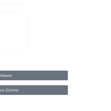
mbaum
zum Züchter