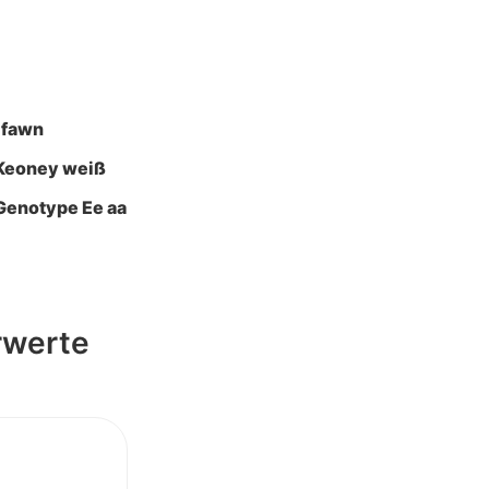
 fawn
 Keoney weiß
Genotype Ee aa
rwerte