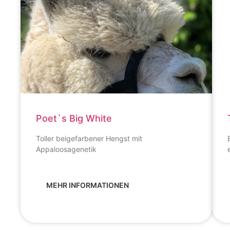
Poet`s Big White
Toller beigefarbener Hengst mit
Appaloosagenetik
MEHR INFORMATIONEN